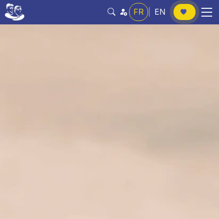
FR
|
EN