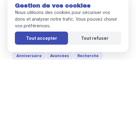
Gestion de vos cookies
Signes
Art
Artistique
Associations
Nous utilisons des cookies pour sécuriser vos
Divertissement
Accompagnement
Émissions
dons et analyser notre trafic. Vous pouvez choisir
vos préférences.
Radio
Projets
Collaboration
Inclusion
Sciences
Transitions
Scolaire
Troubles
Tout accepter
Tout refuser
TSA
TND
Relations
Sport
Anniversaire
Avancées
Recherche
Portrait
Bénévolat
Actions
30ans
Vacances
Lecture
Asperger
Dons
Bénéficiaires
Sommeil
SDJ
Hors-Normes
Stéphane_Benhamou
Entretien
IME
Scolarisation
Cinéma
Films
Musique
CUM
Baby
Monde
UK