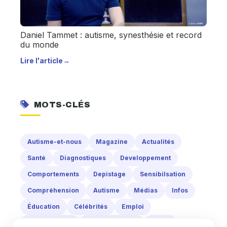
Daniel Tammet : autisme, synesthésie et record
du monde
Lire l'article
→
MOTS-CLÉS
Autisme-et-nous
Magazine
Actualités
Santé
Diagnostiques
Developpement
Comportements
Depistage
Sensibilsation
Compréhension
Autisme
Médias
Infos
Éducation
Célébrités
Emploi
Compétences
Communication
École