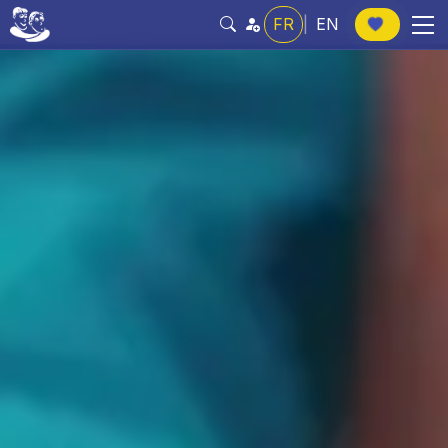
FR
|
EN