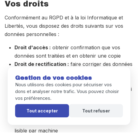
Vos droits
Conformément au RGPD et à la loi Informatique et
Libertés, vous disposez des droits suivants sur vos
données personnelles :
Droit d'accès :
obtenir confirmation que vos
données sont traitées et en obtenir une copie
Droit de rectification :
faire corriger des données
inexactes ou incomplètes
Gestion de vos cookies
Droit à l'effacement :
demander la suppression
Nous utilisons des cookies pour sécuriser vos
de vos données, dans les limites prévues par la loi
dons et analyser notre trafic. Vous pouvez choisir
Droit à la limitation du traitement :
demander la
vos préférences.
suspension d'un traitement
Tout accepter
Tout refuser
Droit à la portabilité :
récupérer vos données
dans un format structuré, couramment utilisé et
lisible par machine