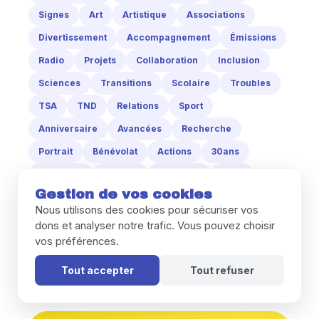
Signes
Art
Artistique
Associations
Divertissement
Accompagnement
Émissions
Radio
Projets
Collaboration
Inclusion
Sciences
Transitions
Scolaire
Troubles
TSA
TND
Relations
Sport
Anniversaire
Avancées
Recherche
Portrait
Bénévolat
Actions
30ans
Vacances
Lecture
Asperger
Dons
Gestion de vos cookies
Bénéficiaires
Sommeil
SDJ
Hors-Normes
Nous utilisons des cookies pour sécuriser vos
Stéphane_Benhamou
Entretien
IME
dons et analyser notre trafic. Vous pouvez choisir
vos préférences.
Scolarisation
Cinéma
Films
Musique
CUM
Baby
Monde
UK
Tout accepter
Tout refuser