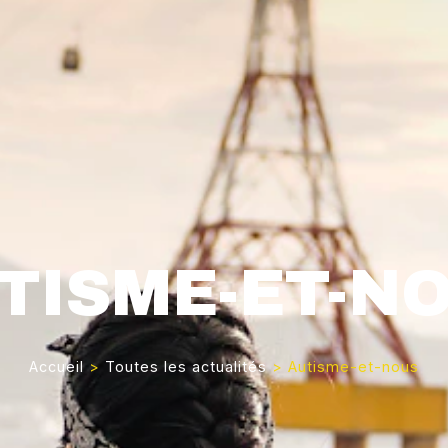
TISME-ET-N
Accueil
>
Toutes les actualités
>
Autisme-et-nous