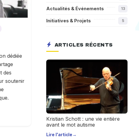
Actualités & Événements
13
Initiatives & Projets
5
ARTICLES RÉCENTS
ion dédiée
artage
t des
ur soutenir
ne
que.
Kristian Schott : une vie entière
avant le mot autisme
Lire l'article
→