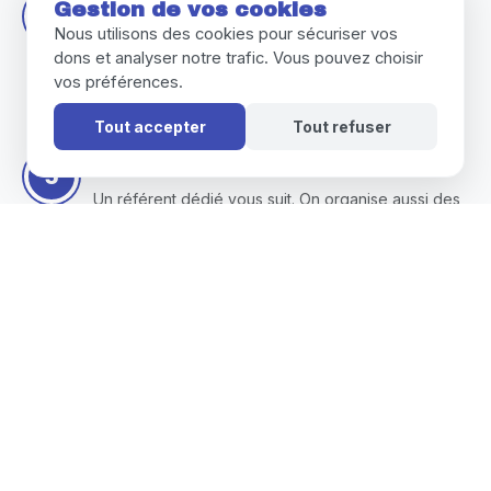
Votre première mission
Gestion de vos cookies
Nous utilisons des cookies pour sécuriser vos
Vous êtes accompagné par un pro lors de vos
dons et analyser notre trafic. Vous pouvez choisir
débuts pour monter en confiance.
vos préférences.
Tout accepter
Tout refuser
Suivi et partage
Un référent dédié vous suit. On organise aussi des
échanges entre bénévoles.
Ils témoignent