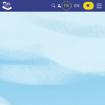
FR
|
EN