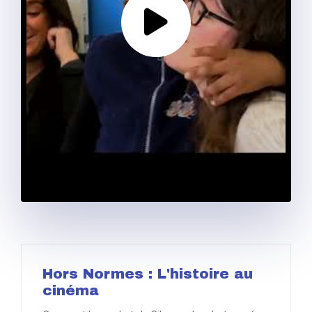
"ON DEVRAIT EN
Hors Normes : L'histoire au
FAIRE UN
cinéma
FILM..."