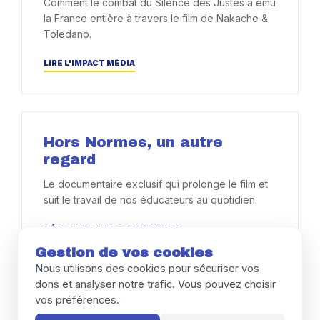
Comment le combat du Silence des Justes a ému
L'émission spéciale Canal+ qui a
la France entière à travers le film de Nakache &
inspiré le chef-d'œuvre "Hors
Toledano.
Normes".
LIRE L'IMPACT MÉDIA
Hors Normes, un autre
regard
Le documentaire exclusif qui prolonge le film et
suit le travail de nos éducateurs au quotidien.
DÉCOUVRIR LE DOCUMENTAIRE
Gestion de vos cookies
Nous utilisons des cookies pour sécuriser vos
dons et analyser notre trafic. Vous pouvez choisir
vos préférences.
Combatif pour l'inclusion !