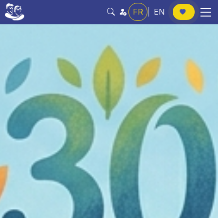
FR
|
EN