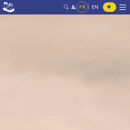
FR
|
EN