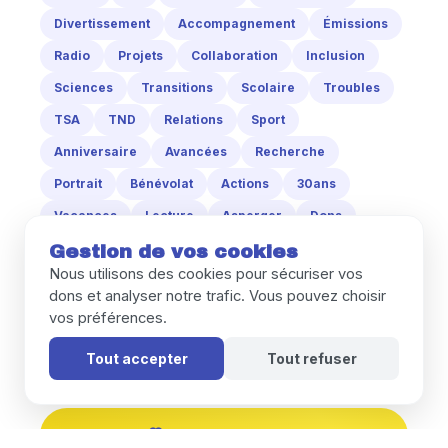
Divertissement
Accompagnement
Émissions
Radio
Projets
Collaboration
Inclusion
Sciences
Transitions
Scolaire
Troubles
TSA
TND
Relations
Sport
Anniversaire
Avancées
Recherche
Portrait
Bénévolat
Actions
30ans
Vacances
Lecture
Asperger
Dons
Bénéficiaires
Sommeil
SDJ
Hors-Normes
Gestion de vos cookies
Nous utilisons des cookies pour sécuriser vos
Stéphane_Benhamou
Entretien
IME
dons et analyser notre trafic. Vous pouvez choisir
Scolarisation
Cinéma
Films
Musique
vos préférences.
CUM
Baby
Monde
UK
Tout accepter
Tout refuser
NOUS SOUTENIR