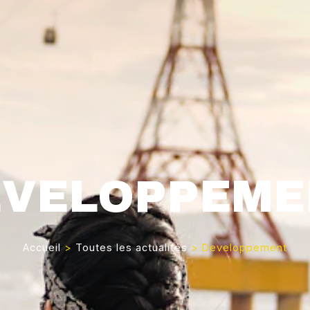
EVELOPPEME
Accueil
>
Toutes les actualités
>
Developpement