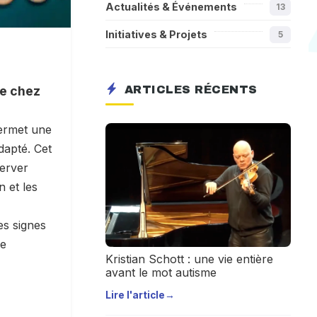
Actualités & Événements
13
Initiatives & Projets
5
me chez
ARTICLES RÉCENTS
permet une
apté. Cet
server
 et les
es signes
ge
Kristian Schott : une vie entière
avant le mot autisme
Lire l'article
→