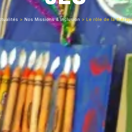
ctualités
>
Nos Missions & Inclusion
>
Le rôle de la thérap