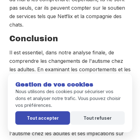
pas seuls, car ils peuvent compter sur le soutien
de services tels que Netflix et la compagnie des
chats.
Conclusion
Il est essentiel, dans notre analyse finale, de
comprendre les changements de l'autisme chez
les adultes. En examinant les comportements et les
défis auxquels ils font face, nous pouvons mieux
Gestion de vos cookies
les soutenir dans leur inclusion sociale et
Nous utilisons des cookies pour sécuriser vos
professionnelle. Cela nécessite une approche
dons et analyser notre trafic. Vous pouvez choisir
individualisée et une sensibilisation accrue de la
vos préférences.
société.
Tout accepter
Tout refuser
Dans cet article, nous avons exploré l'évolution de
l'autisme chez les adultes et ses implications sur