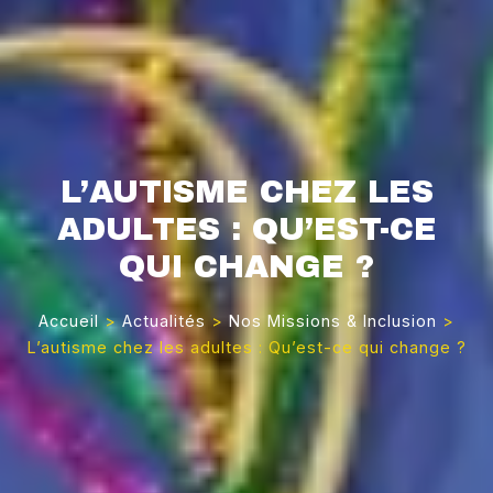
L’AUTISME CHEZ LES
ADULTES : QU’EST-CE
QUI CHANGE ?
Accueil
>
Actualités
>
Nos Missions & Inclusion
>
L’autisme chez les adultes : Qu’est-ce qui change ?