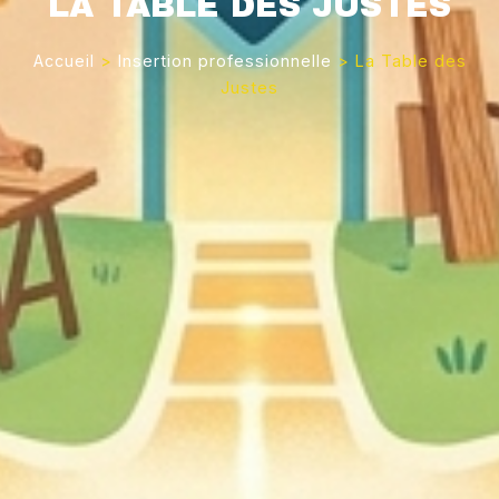
LA TABLE DES JUSTES
Accueil
>
Insertion professionnelle
>
La Table des
Justes