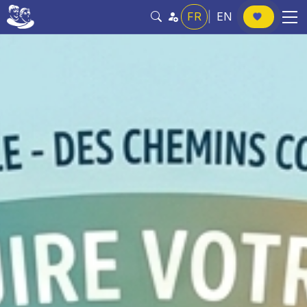
FR
|
EN